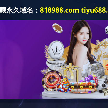
新闻动态
人力资源
联系我们