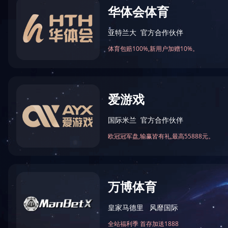
版权所有：星空(中国
地址：大连开发区41